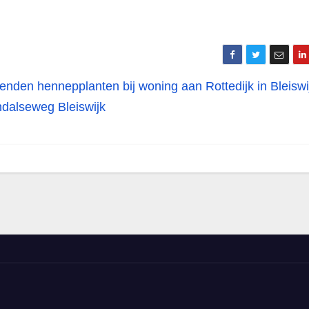
enden hennepplanten bij woning aan Rottedijk in Bleisw
dalseweg Bleiswijk