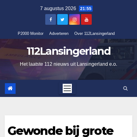
Ga
7 augustus 2026
21:55
naar
de
inhoud
P2000 Monitor
Adverteren
Over 112Lansingerland
112Lansingerland
Het laatste 112 nieuws uit Lansingerland e.o.
Gewonde bij grote