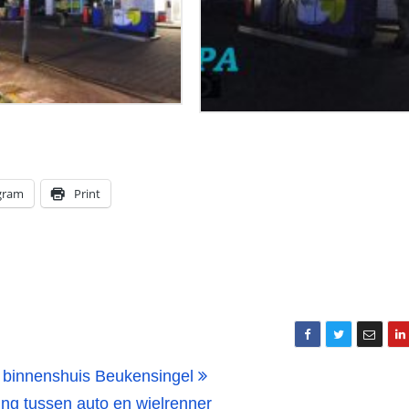
gram
Print
e binnenshuis Beukensingel
ng tussen auto en wielrenner