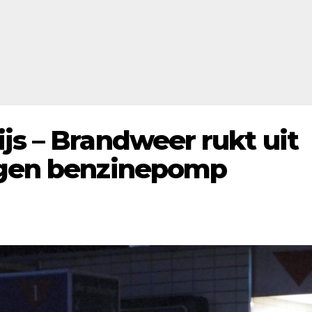
js – Brandweer rukt uit
agen benzinepomp