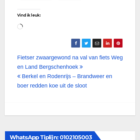
Vind ik leuk:
Aan
het
laden...
Bericht
Fietser zwaargewond na val van fiets Weg
navigatie
en Land Bergschenhoek
Berkel en Rodenrijs – Brandweer en
boer redden koe uit de sloot
WhatsApp Tiplijn: 0102105003