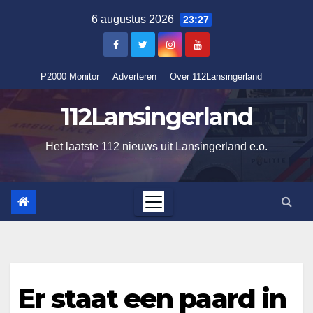
Ga
6 augustus 2026
23:27
naar
de
inhoud
P2000 Monitor
Adverteren
Over 112Lansingerland
112Lansingerland
Het laatste 112 nieuws uit Lansingerland e.o.
Er staat een paard in