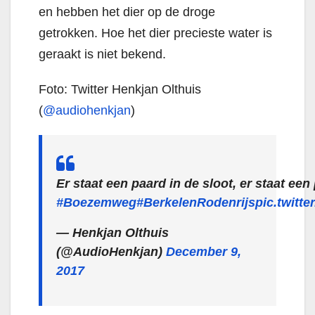
en hebben het dier op de droge
getrokken. Hoe het dier precieste water is
geraakt is niet bekend.
Foto: Twitter Henkjan Olthuis
(
@audiohenkjan
)
Er staat een paard in de sloot, er staat ee
#Boezemweg
#BerkelenRodenrijs
pic.twitt
— Henkjan Olthuis
(@AudioHenkjan)
December 9,
2017