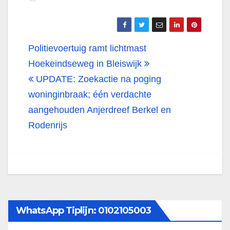
het
laden...
Bericht
Politievoertuig ramt lichtmast
navigatie
Hoekeindseweg in Bleiswijk
UPDATE: Zoekactie na poging
woninginbraak; één verdachte
aangehouden Anjerdreef Berkel en
Rodenrijs
WhatsApp Tiplijn: 0102105003