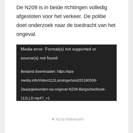
De N209 is in beide richtingen volledig
afgesloten voor het verkeer. De politie
doet onderzoek naar de toedracht van het
ongeval.
Videospeler
Media error: Format(s) not supported or
source(s) not found
Bestand downloaden: https://spa-
media.info/Video/112Lansingerland/20180509-
Zwaargewonden-na-ongeval-N209-Bergschenhoek-
112LLD.mp4?_=1
▼ Ad by Refinery89