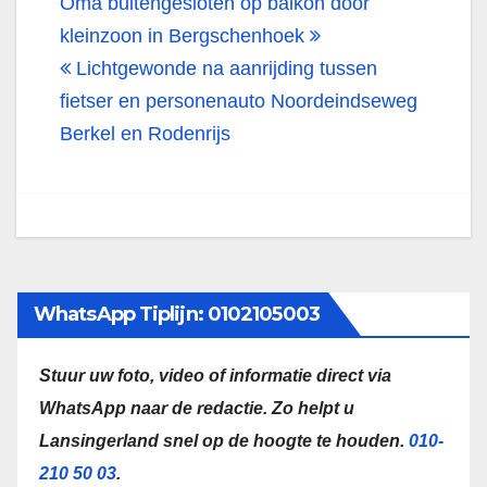
Bericht
Oma buitengesloten op balkon door
navigatie
kleinzoon in Bergschenhoek
Lichtgewonde na aanrijding tussen
fietser en personenauto Noordeindseweg
Berkel en Rodenrijs
WhatsApp Tiplijn: 0102105003
Stuur uw foto, video of informatie direct via
WhatsApp naar de redactie.
Zo helpt u
Lansingerland snel op de hoogte te houden.
010-
210 50 03
.