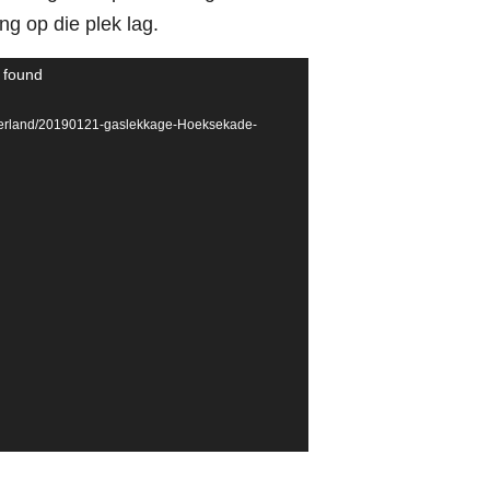
ng op die plek lag.
t found
ngerland/20190121-gaslekkage-Hoeksekade-