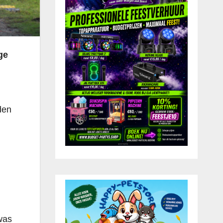
ge
den
was