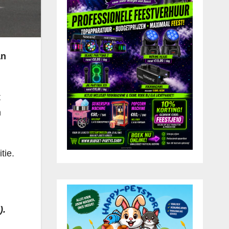
an
t
n
tie.
).