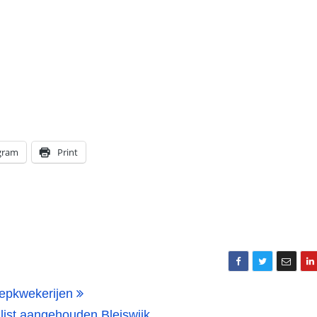
gram
Print
nepkwekerijen
list aangehouden Bleiswijk