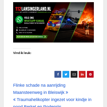
Vind ik leuk:
Bericht
Flinke schade na aanrijding
navigatie
Maansteenweg in Bleiswijk
Traumahelikopter ingezet voor kindje in
nood Berkel en Rodenrijs