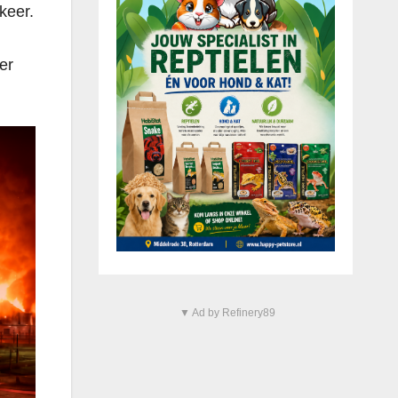
keer.
er
.
▼ Ad by Refinery89