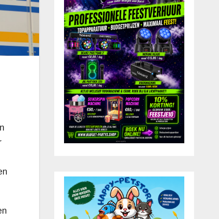
an
r
en
en