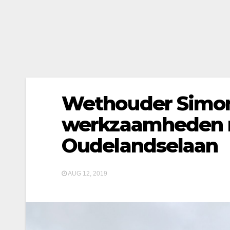
Wethouder Simon
werkzaamheden 
Oudelandselaan
AUG 12, 2019