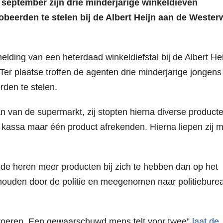
september zijn drie minderjarige winkeldieven
beerden te stelen bij de Albert Heijn aan de Wester
elding van een heterdaad winkeldiefstal bij de Albert He
Ter plaatse troffen de agenten drie minderjarige jongens
rden te stelen.
 van de supermarkt, zij stopten hierna diverse producte
n kassa maar één product afrekenden. Hierna liepen zij m
de heren meer producten bij zich te hebben dan op het
ehouden door de politie en meegenomen naar politiebure
itvoeren. Een gewaarschuwd mens telt voor twee”
laat de