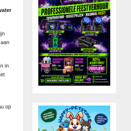
water
ijn
 aan
n in
et
au op