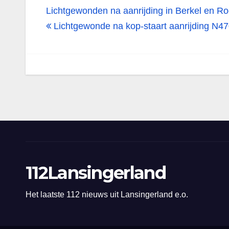
Bericht
Lichtgewonden na aanrijding in Berkel en Ro
navigatie
Lichtgewonde na kop-staart aanrijding N47
112Lansingerland
Het laatste 112 nieuws uit Lansingerland e.o.