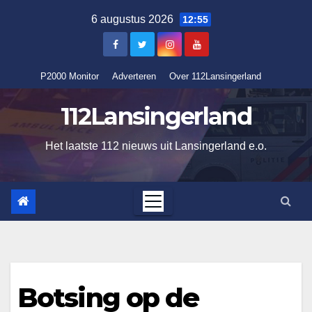
Ga
6 augustus 2026
12:55
naar
de
inhoud
P2000 Monitor
Adverteren
Over 112Lansingerland
112Lansingerland
Het laatste 112 nieuws uit Lansingerland e.o.
Botsing op de