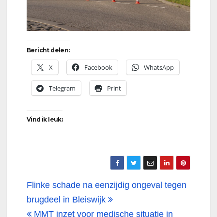
Bericht delen:
X
Facebook
WhatsApp
Telegram
Print
Vind ik leuk:
Bericht
Flinke schade na eenzijdig ongeval tegen
navigatie
brugdeel in Bleiswijk
MMT inzet voor medische situatie in