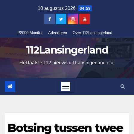
Ga
10 augustus 2026
04:59
naar
de
inhoud
P2000 Monitor
Adverteren
Over 112Lansingerland
112Lansingerland
Het laatste 112 nieuws uit Lansingerland e.o.
Botsing tussen twee