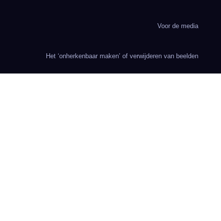
Voor de media
Het ‘onherkenbaar maken’ of verwijderen van beelden