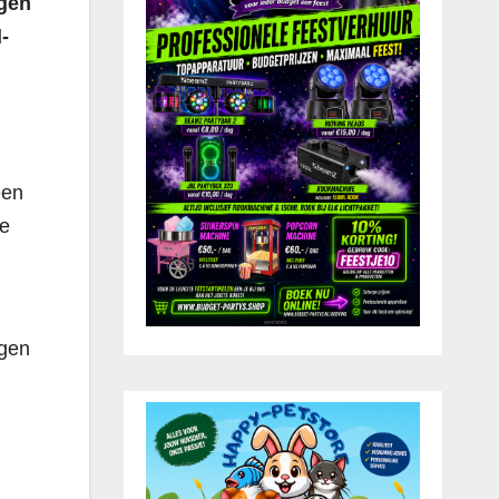
ngen
-
een
re
ngen