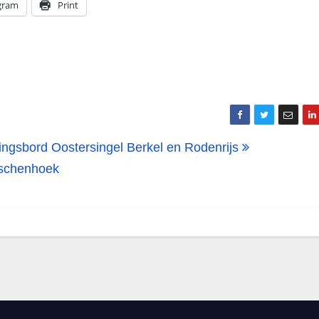
gram
Print
gsbord Oostersingel Berkel en Rodenrijs
gschenhoek