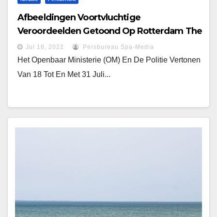
Afbeeldingen Voortvluchtige
Veroordeelden Getoond Op Rotterdam The
Hague Airport
Jul 18, 2022
Persbureau Spa-Media
Het Openbaar Ministerie (OM) En De Politie Vertonen
Van 18 Tot En Met 31 Juli...