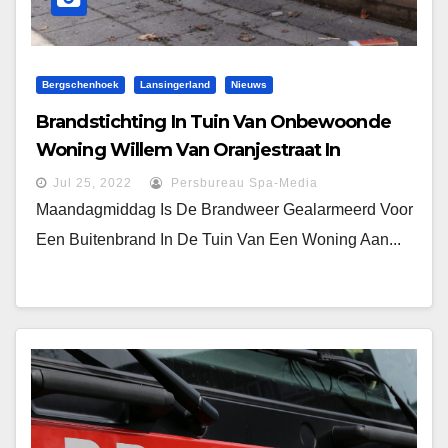
Bergschenhoek
Lansingerland
Nieuws
Brandstichting In Tuin Van Onbewoonde
Woning Willem Van Oranjestraat In
Bergschenhoek
Jul 25, 2022
Persbureau Spa-Media
Maandagmiddag Is De Brandweer Gealarmeerd Voor
Een Buitenbrand In De Tuin Van Een Woning Aan...