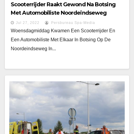
Scooterrijder Raakt Gewond Na Botsing
Met Automobiliste Noordeindseweg
Berkel En Rodenrijs
Jul 27, 2022
Persbureau Spa-Media
Woensdagmiddag Kwamen Een Scooterrijder En
Een Automobiliste Met Elkaar In Botsing Op De
Noordeindseweg In...