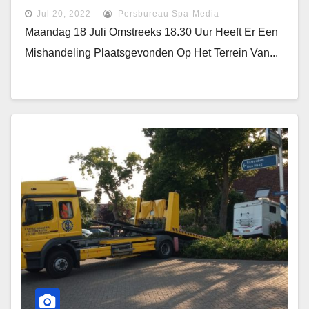
Pijnacker
Jul 20, 2022
Persbureau Spa-Media
Maandag 18 Juli Omstreeks 18.30 Uur Heeft Er Een
Mishandeling Plaatsgevonden Op Het Terrein Van...