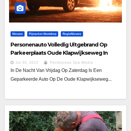
Nieuws
Pijnacker-Nootdorp
RegioNieuws
Personenauto Volledig Uitgebrand Op
Parkeerplaats Oude Klapwijkseweg In
Pijnacker
Jul 30, 2022
Persbureau Spa-Media
In De Nacht Van Vrijdag Op Zaterdag Is Een
Geparkeerde Auto Op De Oude Klapwijkseweg...