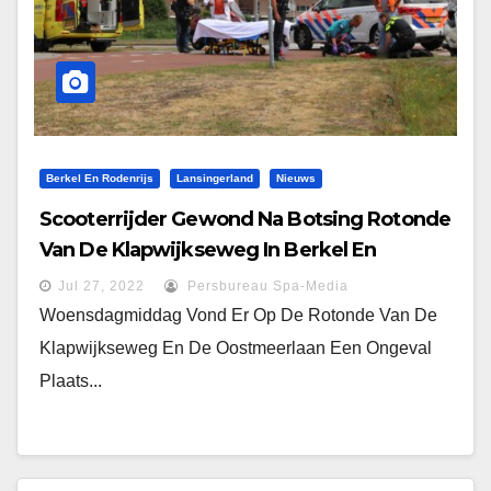
Berkel En Rodenrijs
Lansingerland
Nieuws
Scooterrijder Gewond Na Botsing Rotonde
Van De Klapwijkseweg In Berkel En
Rodenrijs
Jul 27, 2022
Persbureau Spa-Media
Woensdagmiddag Vond Er Op De Rotonde Van De
Klapwijkseweg En De Oostmeerlaan Een Ongeval
Plaats...