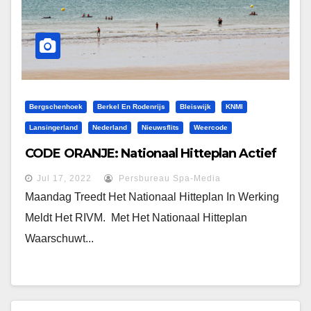
Bergschenhoek
Berkel En Rodenrijs
Bleiswijk
KNMI
Lansingerland
Nederland
Nieuwsflits
Weercode
CODE ORANJE: Nationaal Hitteplan Actief
Jul 17, 2022
Persbureau Spa-Media
Maandag Treedt Het Nationaal Hitteplan In Werking
Meldt Het RIVM. Met Het Nationaal Hitteplan
Waarschuwt...