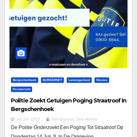
Bergschenhoek
BURGERNET
Lansingerland
Nieuws
Persbericht
Politie Zoekt Getuigen Poging Straatroof In
Bergschenhoek
Jul 18, 2022
Persbureau Spa-Media
De Politie Onderzoekt Een Poging Tot Straatroof Op
Donderdag 14 Juli Jl. In De Omgeving...