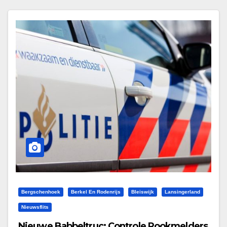
Bergschenhoek
Berkel En Rodenrijs
Bleiswijk
Lansingerland
Nieuwsflits
Nieuwe Babbeltruc: Controle Rookmelders,