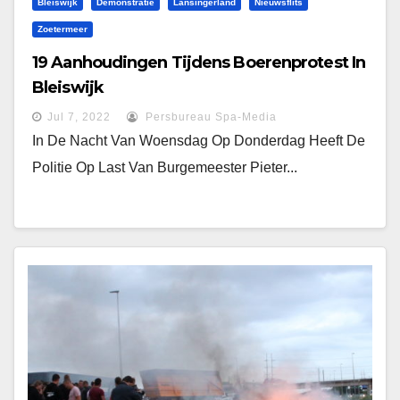
Bleiswijk
Demonstratie
Lansingerland
Nieuwsflits
Zoetermeer
19 Aanhoudingen Tijdens Boerenprotest In
Bleiswijk
Jul 7, 2022
Persbureau Spa-Media
In De Nacht Van Woensdag Op Donderdag Heeft De
Politie Op Last Van Burgemeester Pieter...