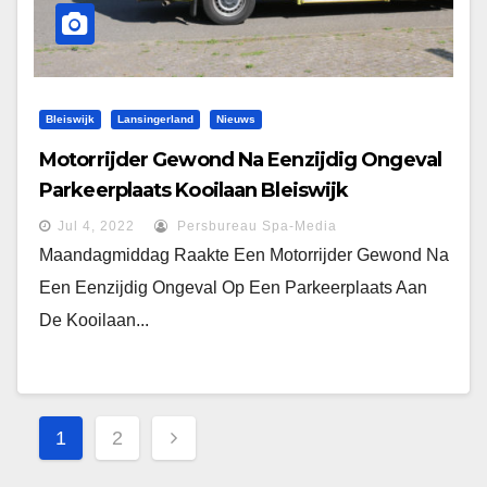
Bleiswijk
Lansingerland
Nieuws
Motorrijder Gewond Na Eenzijdig Ongeval
Parkeerplaats Kooilaan Bleiswijk
Jul 4, 2022
Persbureau Spa-Media
Maandagmiddag Raakte Een Motorrijder Gewond Na
Een Eenzijdig Ongeval Op Een Parkeerplaats Aan
De Kooilaan...
Berichten
1
2
Paginering