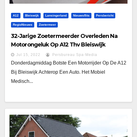
A12
Bleiswijk
Lansingerland
Nieuwsflits
Persbericht
RegioNieuws
Zoetermeer
32-Jarige Zoetermeerder Overleden Na
Motorongeluk Op A12 Thv Bleiswijk
Jul 15, 2022
Persbureau Spa-Media
Donderdagmiddag Botste Een Motorrijder Op De A12
Bij Bleiswijk Achterop Een Auto. Het Mobiel
Medisch...