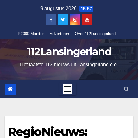
Ga
9 augustus 2026
15:57
naar
de
inhoud
P2000 Monitor
Adverteren
Over 112Lansingerland
112Lansingerland
Het laatste 112 nieuws uit Lansingerland e.o.
RegioNieuws: