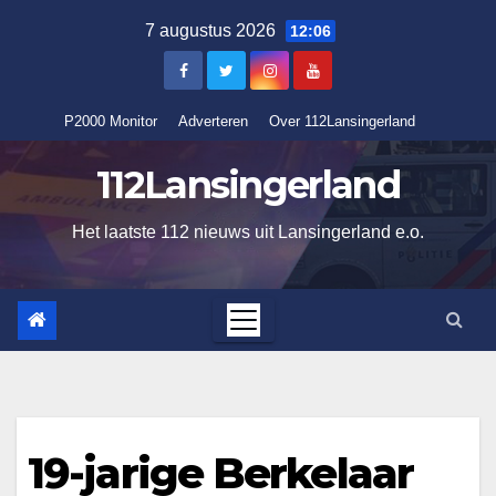
Ga
7 augustus 2026
12:06
naar
de
inhoud
P2000 Monitor
Adverteren
Over 112Lansingerland
112Lansingerland
Het laatste 112 nieuws uit Lansingerland e.o.
19-jarige Berkelaar