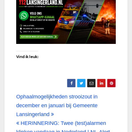
Vind ik leuk:
Bericht
Ophaalmogelijkheden strooizout in
navigatie
december en januari bij Gemeente
Lansingerland
HERINNERING: Twee (test)alarmen