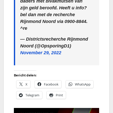
daders met bivakmutsen van
zijn geld beroofd. Heeft u info?
bel dan met de recherche
Rijnmond Noord via 0900-8844.
^re
— Districtsrecherche Rijnmond
Noord (@OpsporingD1)
November 29, 2022
Bericht delen:
X
Facebook
WhatsApp
Telegram
Print