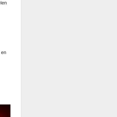
elen
n en