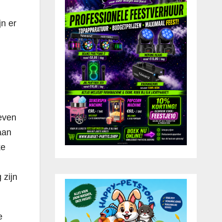
jn er
even
aan
ke
 zijn
e