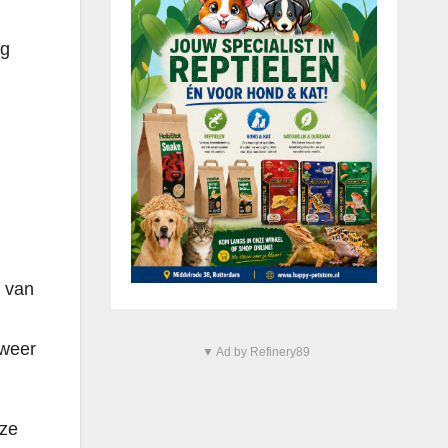
og
t van
 weer
▼ Ad by Refinery89
eze