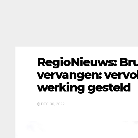
RegioNieuws: Bru
vervangen: vervo
werking gesteld
DEC 30, 2022