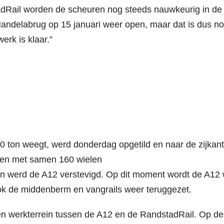
adRail worden de scheuren nog steeds nauwkeurig in de
 Mandelabrug op 15 januari weer open, maar dat is dus n
erk is klaar.”
 ton weegt, werd donderdag opgetild en naar de zijkan
gen met samen 160 wielen
n werd de A12 verstevigd. Op dit moment wordt de A12
ook de middenberm en vangrails weer teruggezet.
een werkterrein tussen de A12 en de RandstadRail. Op d