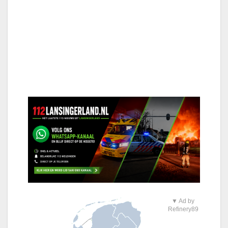
▼ Ad by
Refinery89