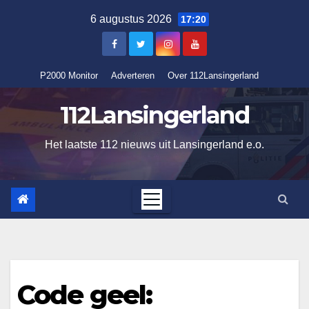
Ga
6 augustus 2026
17:20
naar
de
inhoud
P2000 Monitor
Adverteren
Over 112Lansingerland
112Lansingerland
Het laatste 112 nieuws uit Lansingerland e.o.
Code geel: