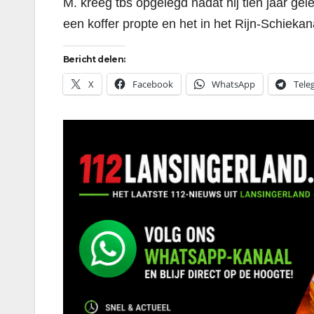
M. kreeg tbs opgelegd nadat hij tien jaar ge
een koffer propte en het in het Rijn-Schieka
Bericht delen:
X
Facebook
WhatsApp
Tele