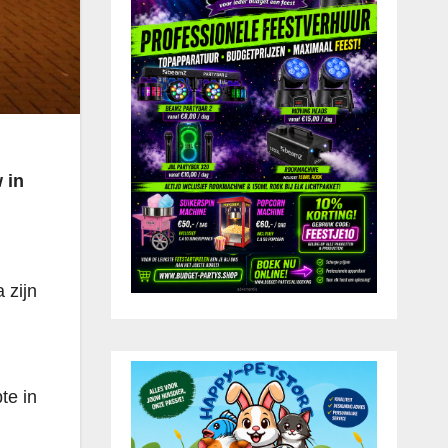
 in
 zijn
te in