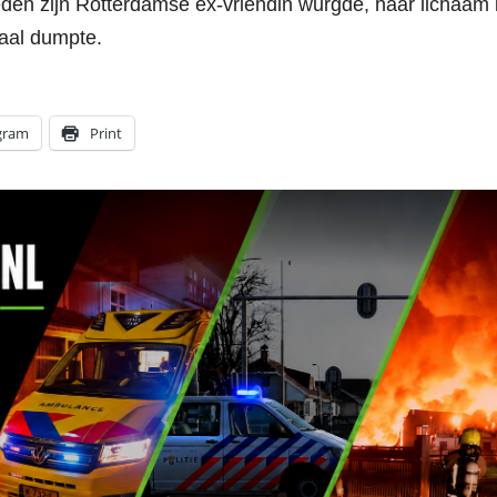
leden zijn Rotterdamse ex-vriendin wurgde, haar lichaam 
naal dumpte.
gram
Print