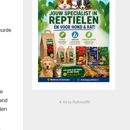
eurde
ze
aand
▼ Ad by Refinery89
hten