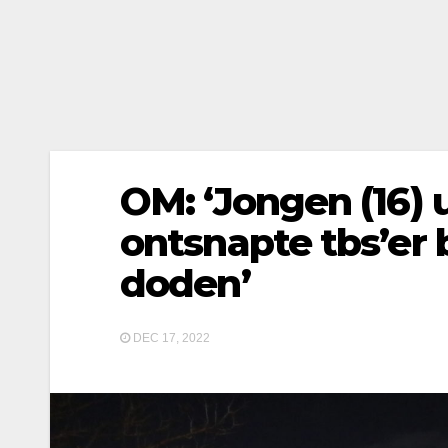
OM: ‘Jongen (16) 
ontsnapte tbs’er 
doden’
DEC 17, 2022