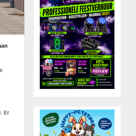
aan
e
. Er