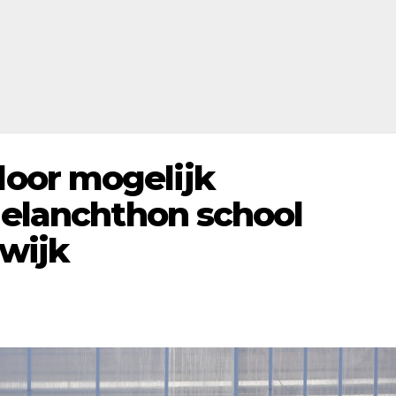
oor mogelijk
Melanchthon school
swijk