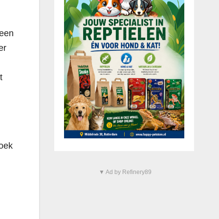
 een
er
t
zoek
▼ Ad by Refinery89