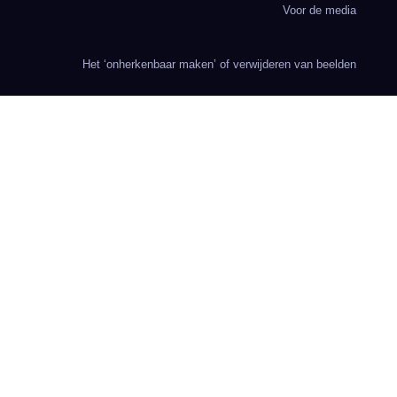
Voor de media
Het ‘onherkenbaar maken’ of verwijderen van beelden