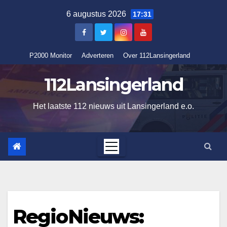
Ga
6 augustus 2026
17:31
naar
de
inhoud
P2000 Monitor
Adverteren
Over 112Lansingerland
112Lansingerland
Het laatste 112 nieuws uit Lansingerland e.o.
RegioNieuws: