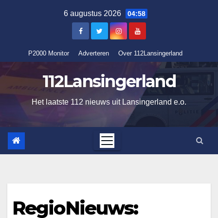
Ga
6 augustus 2026
04:58
naar
de
inhoud
P2000 Monitor
Adverteren
Over 112Lansingerland
112Lansingerland
Het laatste 112 nieuws uit Lansingerland e.o.
RegioNieuws: