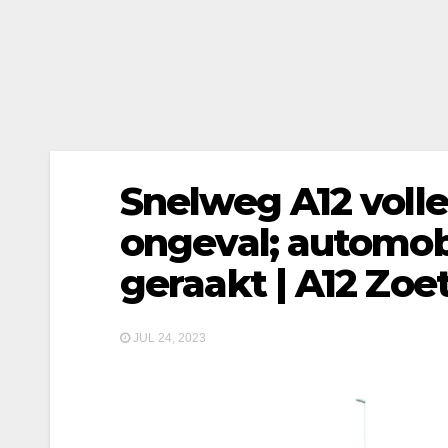
Snelweg A12 volle
ongeval; automo
geraakt | A12 Zo
JUL 24, 2023