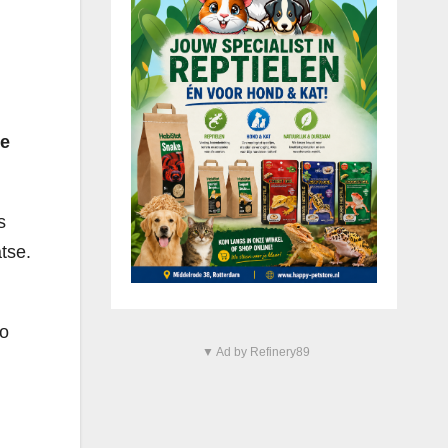
de
s
tse.
to
▼ Ad by Refinery89