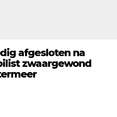
dig afgesloten na
bilist zwaargewond
etermeer