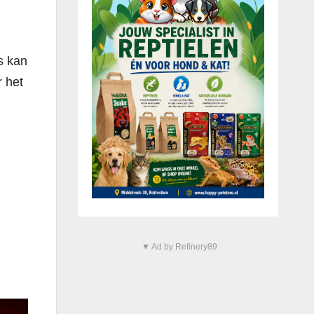
s kan
 het
▼ Ad by Refinery89