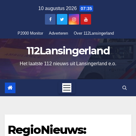
Ga
10 augustus 2026
07:35
naar
de
inhoud
P2000 Monitor
Adverteren
Over 112Lansingerland
112Lansingerland
Het laatste 112 nieuws uit Lansingerland e.o.
RegioNieuws: