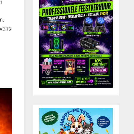
n
n.
evens