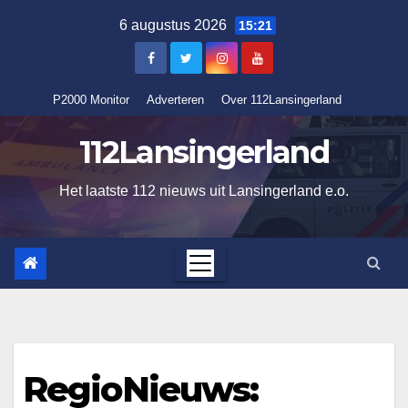
Ga
6 augustus 2026
15:21
naar
de
inhoud
P2000 Monitor
Adverteren
Over 112Lansingerland
112Lansingerland
Het laatste 112 nieuws uit Lansingerland e.o.
RegioNieuws: