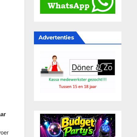
Advertenties
aar
voer