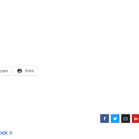
gram
Print
hoek