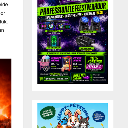
eide
oor
luk.
en