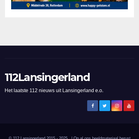
112Lansingerland
Het laatste 112 nieuws uit Lansingerland e.o.
© 112 Lansingerland 2015 - 2025 . | Op al ons beeldmateriaal berust