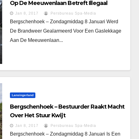
Op De Meeuwenlaan Betreft Illegaal
Geloosd Terpentine
Jan 8, 2017
Persbureau Spa-Media
Bergschenhoek – Zondagmiddag 8 Januari Werd
De Brandweer Gealarmeerd Voor Een Gaslekkage
Aan De Meeuwenlaan...
Lansingerland
Bergschenhoek – Bestuurder Raakt Macht
Over Het Stuur Kwijt
Jan 8, 2017
Persbureau Spa-Media
Bergschenhoek – Zondagmiddag 8 Januari Is Een