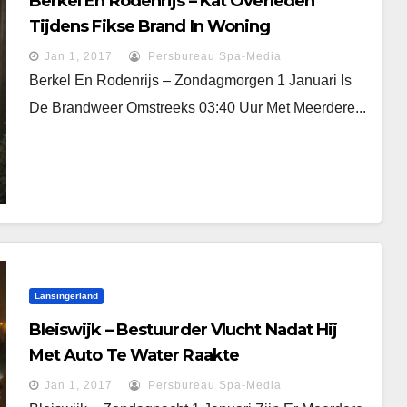
Berkel En Rodenrijs – Kat Overleden
Tijdens Fikse Brand In Woning
Jan 1, 2017
Persbureau Spa-Media
Berkel En Rodenrijs – Zondagmorgen 1 Januari Is
De Brandweer Omstreeks 03:40 Uur Met Meerdere...
Lansingerland
Bleiswijk – Bestuurder Vlucht Nadat Hij
Met Auto Te Water Raakte
Jan 1, 2017
Persbureau Spa-Media