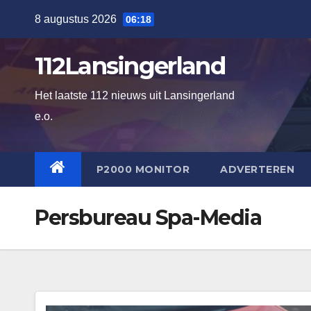
Ga
8 augustus 2026
06:18
naar
de
112Lansingerland
inhoud
Het laatste 112 nieuws uit Lansingerland
e.o.
P2000 MONITOR
ADVERTEREN
Persbureau Spa-Media