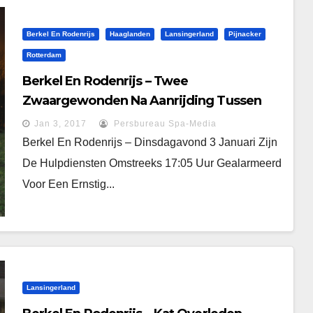
Berkel En Rodenrijs
Haaglanden
Lansingerland
Pijnacker
Rotterdam
Berkel En Rodenrijs – Twee
Zwaargewonden Na Aanrijding Tussen
Scooter En Wielrenner
Jan 3, 2017
Persbureau Spa-Media
Berkel En Rodenrijs – Dinsdagavond 3 Januari Zijn
De Hulpdiensten Omstreeks 17:05 Uur Gealarmeerd
Voor Een Ernstig...
Lansingerland