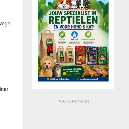
nwege
iner
▼ Ad by Refinery89