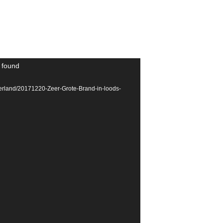
t found
erland/20171220-Zeer-Grote-Brand-in-loods-