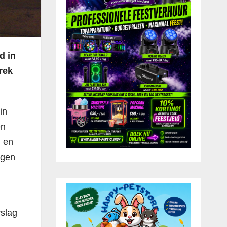
d in
rek
in
en
 en
egen
rslag