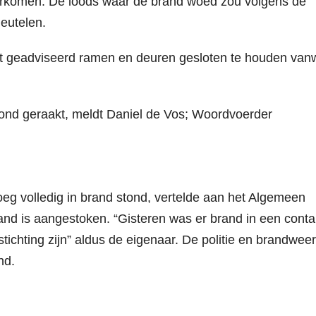
orkomen. De loods waar de brand woed zou volgens de
eutelen.
 geadviseerd ramen en deuren gesloten te houden va
wond geraakt, meldt Daniel de Vos; Woordvoerder
eg volledig in brand stond, vertelde aan het Algemeen
nd is aangestoken. “Gisteren was er brand in een conta
tichting zijn” aldus de eigenaar. De politie en brandweer
nd.