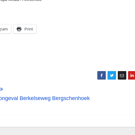
gram
Print
ts ongeval Berkelseweg Bergschenhoek