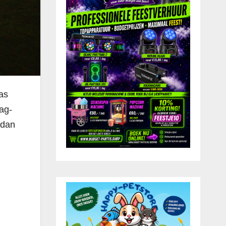
las
ag-
 dan
n