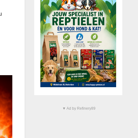
u
▼ Ad by Refinery89