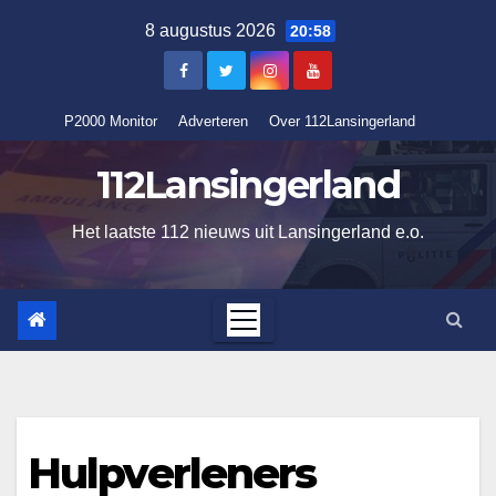
Ga
8 augustus 2026
20:58
naar
de
inhoud
P2000 Monitor
Adverteren
Over 112Lansingerland
112Lansingerland
Het laatste 112 nieuws uit Lansingerland e.o.
Hulpverleners