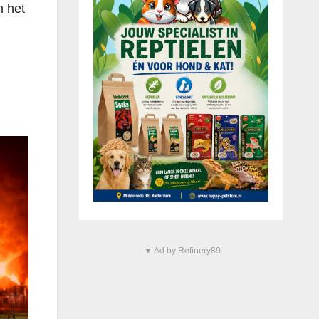
n het
▼ Ad by Refinery89