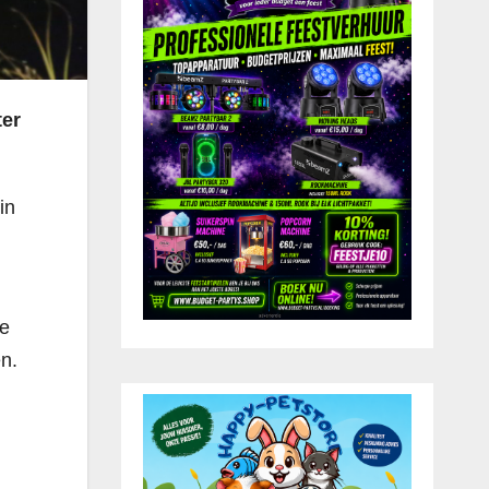
ter
in
te
n.