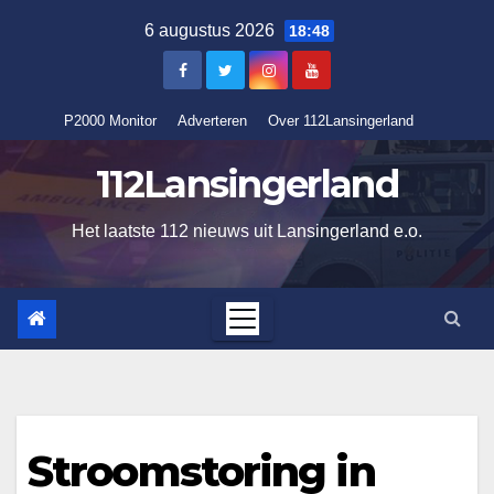
Ga
6 augustus 2026
18:48
naar
de
inhoud
P2000 Monitor
Adverteren
Over 112Lansingerland
112Lansingerland
Het laatste 112 nieuws uit Lansingerland e.o.
Stroomstoring in