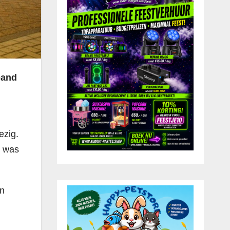
pand
ezig.
n was
en