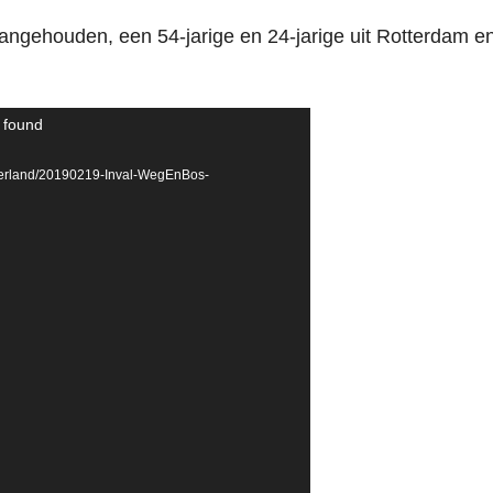
aangehouden, een 54-jarige en 24-jarige uit Rotterdam e
t found
ngerland/20190219-Inval-WegEnBos-