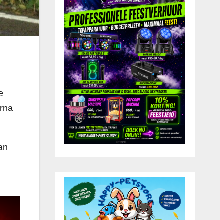
e
arna
an