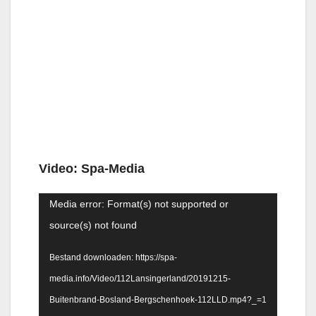
Video: Spa-Media
Videospeler
Media error: Format(s) not supported or
source(s) not found
Bestand downloaden: https://spa-
media.info/Video/112Lansingerland/20191215-
Buitenbrand-Bosland-Bergschenhoek-112LLD.mp4?_=1