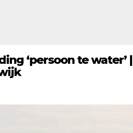
ing ‘persoon te water’ |
wijk