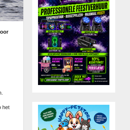
voor
n.
p het