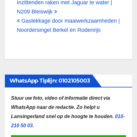
Bericht
Inzittenden raken met Jaguar te water |
navigatie
N209 Bleiswijk
Gaslekkage door maaiwerkzaamheden |
Noordersingel Berkel en Rodenrijs
WhatsApp Tiplijn: 0102105003
Stuur uw foto, video of informatie direct via
WhatsApp naar de redactie.
Zo helpt u
Lansingerland snel op de hoogte te houden.
010-
210 50 03
.