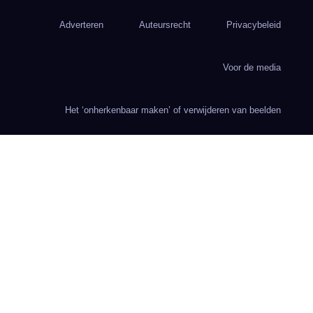
Adverteren
Auteursrecht
Privacybeleid
Voor de media
Het ‘onherkenbaar maken’ of verwijderen van beelden