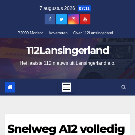
Ga
7 augustus 2026
07:11
naar
de
inhoud
P2000 Monitor
Adverteren
Over 112Lansingerland
112Lansingerland
Het laatste 112 nieuws uit Lansingerland e.o.
Snelweg A12 volledig