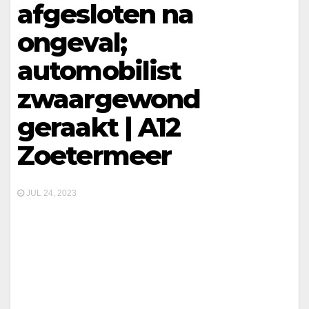
afgesloten na
ongeval;
automobilist
zwaargewond
geraakt | A12
Zoetermeer
JUL 24, 2023