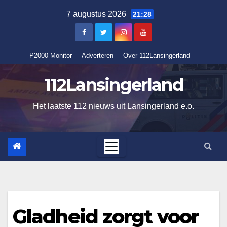
Ga
7 augustus 2026
21:28
naar
de
inhoud
P2000 Monitor
Adverteren
Over 112Lansingerland
112Lansingerland
Het laatste 112 nieuws uit Lansingerland e.o.
Gladheid zorgt voor